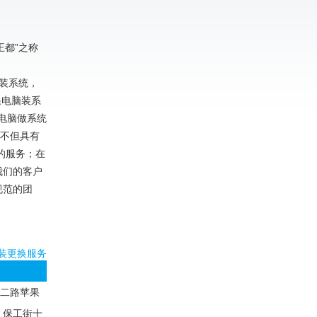
王都”之称
，安装系统，
果电脑装系
果电脑做系统
，不但具有
的服务；在
我们的客户
规范的团
装更换服务
二路苹果
，保工街十