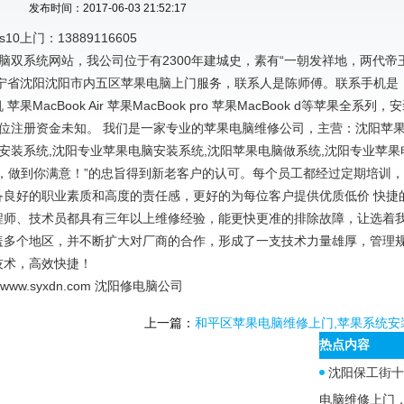
发布时间：2017-06-03 21:52:17
0上门：13889116605
果电脑双系统网站，我公司位于有2300年建城史，素有“一朝发祥地，两代帝
辽宁省沈阳沈阳市内五区苹果电脑上门服务，联系人是陈师傅。联系手机是
 苹果MacBook Air 苹果MacBook pro 苹果MacBook d等苹果全系列
单位注册资金未知。 我们是一家专业的苹果电脑维修公司，主营：沈阳苹
脑安装系统,沈阳专业苹果电脑安装系统,沈阳苹果电脑做系统,沈阳专业苹
，做到你满意！”的忠旨得到新老客户的认可。每个员工都经过定期培训
备良好的职业素质和高度的责任感，更好的为每位客户提供优质低价 快捷
程师、技术员都具有三年以上维修经验，能更快更准的排除故障，让选着
盖多个地区，并不断扩大对厂商的合作，形成了一支技术力量雄厚，管理
技术，高效快捷！
p://www.syxdn.com 沈阳修电脑公司
上一篇：
和平区苹果电脑维修上门,苹果系统安
热点内容
沈阳保工街十
电脑维修上门