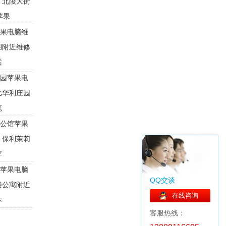
，北陵大街
苹果
果电脑维
湖附近维修
话
园苹果电
比华利庄园
笔
公馆苹果
，保利茉莉
苹
苹果电脑
QQ交谈
楼公寓附近
在线咨询
本
客服热线：